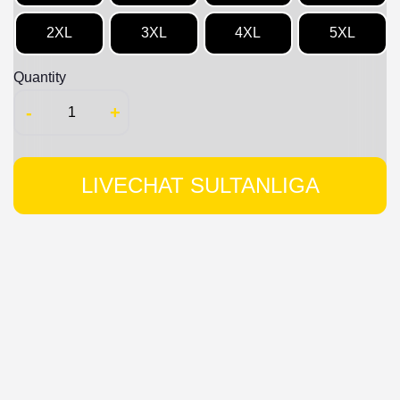
2XL
3XL
4XL
5XL
Quantity
-
+
LIVECHAT SULTANLIGA